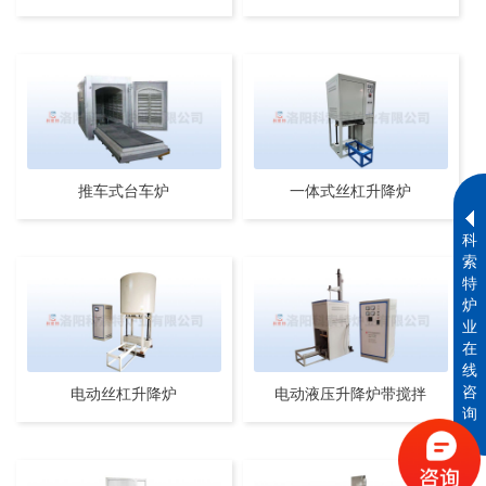
推车式台车炉
一体式丝杠升降炉
科
索
特
炉
业
在
线
咨
电动丝杠升降炉
电动液压升降炉带搅拌
询