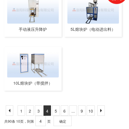
手动液压升降炉
5L熔块炉（电动进出料）
10L熔块炉（带搅拌）
1
2
3
4
5
6
...
9
10
共90条 10页，到第
页
确定