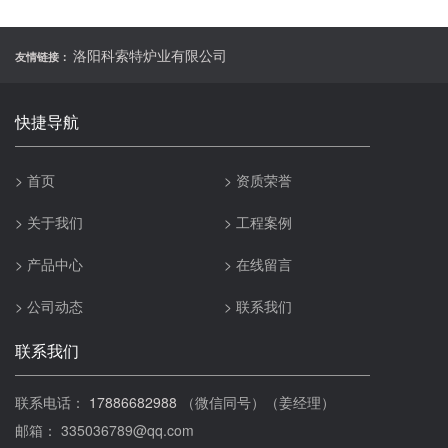
洛阳科索特炉业有限公司
友情链接：
快捷导航
> 首页
> 资质荣誉
> 关于我们
> 工程案例
> 产品中心
> 在线留言
> 公司动态
> 联系我们
联系我们
联系电话：
17886682988
（微信同号）（姜经理）
邮箱： 335036789@qq.com