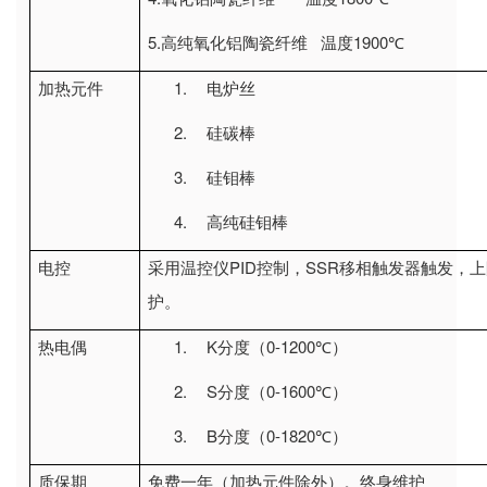
5.
1900
高纯氧化铝陶瓷纤维
温度
℃
1.
加热元件
电炉丝
2.
硅碳棒
3.
硅钼棒
4.
高纯硅钼棒
PID
SSR
电控
采用温控仪
控制，
移相触发器触发，上
护。
1.
K
0-1200
热电偶
分度（
℃）
2.
S
0-1600
分度（
℃）
3.
B
0-1820
分度（
℃）
质保期
免费一年（加热元件除外）。终身维护