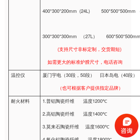
400*300*200mm (24L) 500*500*500mm
300*300*300mm
27L
600*500*500mm 
（
）
(
)
支持尺寸非标定制，交货期短
如需更大的标准炉膛尺寸，电话咨询
30
50
40
温控仪
厦门宇电（
段，
段）
日本岛电（
段）
（也可根据客户提供指定品牌）
1.
1200
耐火材料
普铝陶瓷纤维
温度
℃
2.
1400
高铝陶瓷纤维
温度
℃
3.
1600
莫来石陶瓷纤维
温度
℃
4.
1800
氧化铝陶瓷纤维
温度
℃