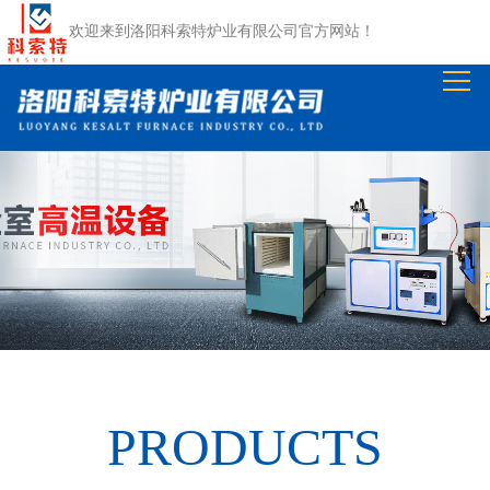
网
欢迎来到
洛阳科索特炉业有限公司
官方网站！
站
关
首
于
产
页
我
品
公
们
中
司
资
心
动
质
工
态
荣
程
在
誉
案
线
联
例
留
系
PRODUCTS
言
我