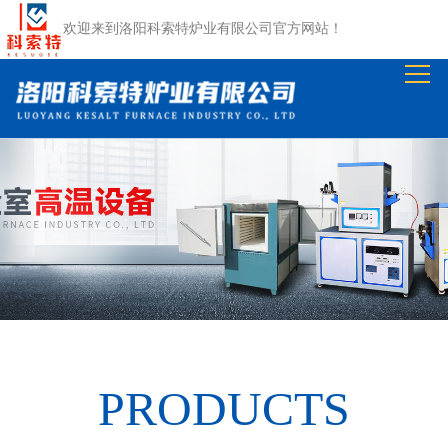
网
欢迎来到
洛阳科索特炉业有限公司
官方网站！
站
关
首
于
产
页
我
品
公
们
中
司
资
心
动
质
工
态
荣
程
在
誉
案
线
联
例
留
系
PRODUCTS
言
我